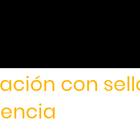
ación con sell
lencia
DETEC trabajamos con un firme compromiso por la calid