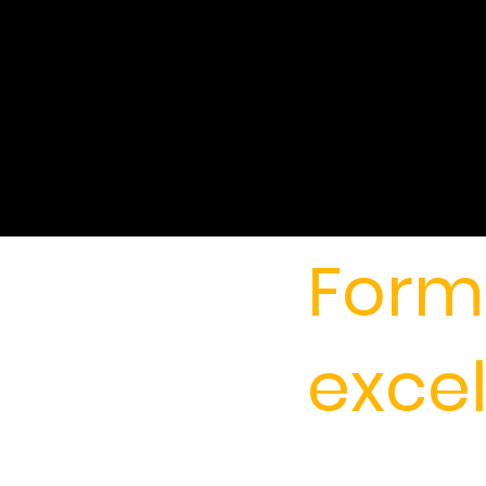
Form
exce
En CO