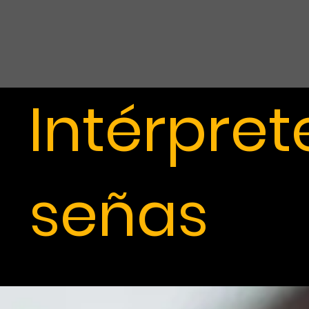
Intérpret
señas