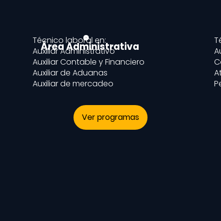
Técnico laboral en:
T
Área Administrativa
Auxiliar Administrativo
A
Auxiliar Contable y Financiero
C
Auxiliar de Aduanas
A
Auxiliar de mercadeo
P
Ver programas