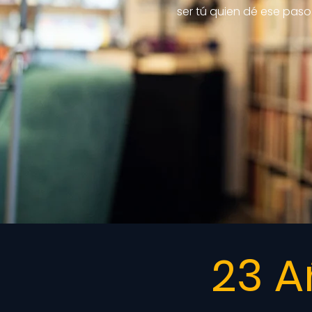
ser tú quien dé ese paso
23 A