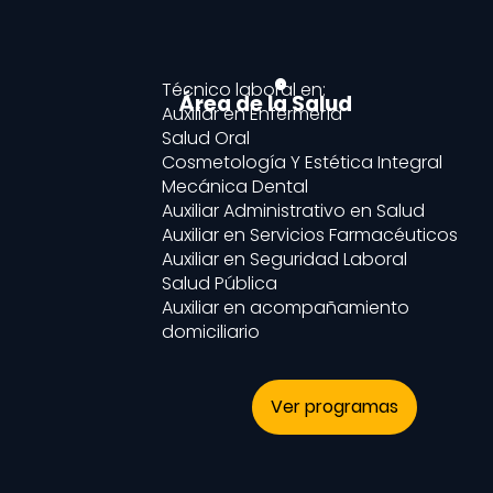
Técnico laboral en:
Área de la Salud
Auxiliar en Enfermería
Salud Oral
Cosmetología Y Estética Integral
Mecánica Dental
Auxiliar Administrativo en Salud
Auxiliar en Servicios Farmacéuticos
Auxiliar en Seguridad Laboral
Salud Pública
Auxiliar en acompañamiento
domiciliario
Ver programas