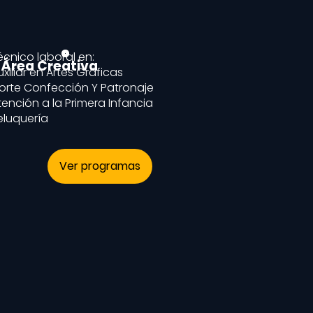
écnico laboral en:
Área Creativa
uxiliar en Artes Gráficas
orte Confección Y Patronaje
tención a la Primera Infancia
eluquería
Ver programas